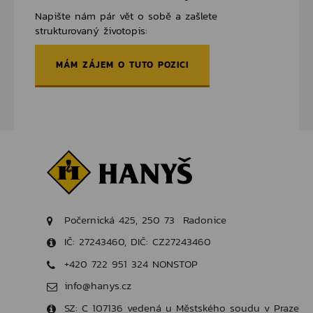
Napište nám pár vět o sobě a zašlete
strukturovaný životopis:
MÁM ZÁJEM O TUTO POZICI
Počernická 425, 250 73 Radonice
IČ: 27243460, DIČ: CZ27243460
+420 722 951 324 NONSTOP
info@hanys.cz
SZ: C 107136 vedená u Městského soudu v Praze