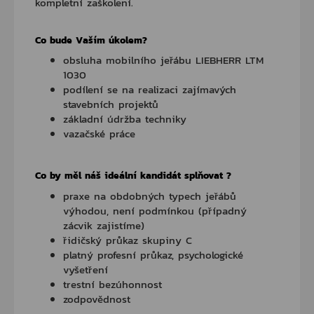
kompletní zaškolení.
Co bude Vaším úkolem?
obsluha mobilního jeřábu LIEBHERR LTM
1030
podílení se na realizaci zajímavých
stavebních projektů
základní údržba techniky
vazačské práce
Co by měl náš ideální kandidát splňovat ?
praxe na obdobných typech jeřábů
výhodou, není podmínkou (případný
zácvik zajistíme)
řidičský průkaz skupiny C
platný profesní průkaz, psychologické
vyšetření
trestní bezúhonnost
zodpovědnost