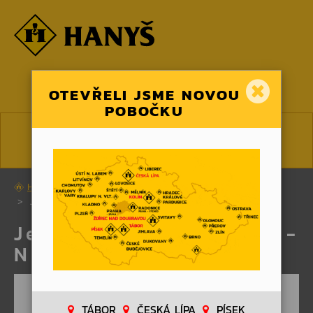
☰ MENU
OTEVŘELI JSME NOVOU
POBOČKU
CS
EN
HANYS.CZ
KARIÉRA
Jeřábník Praha západ - Nové Butovice
Jeřábník Praha západ -
Nové Butovice
TÁBOR
ČESKÁ LÍPA
PÍSEK