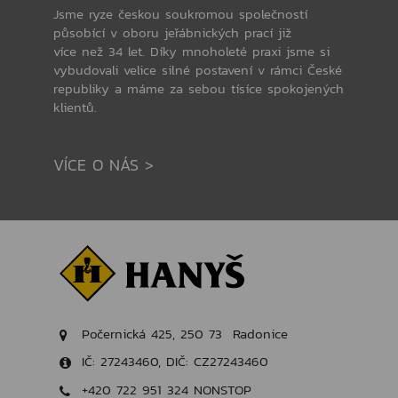
Jsme ryze českou soukromou společností
působící v oboru jeřábnických prací již
více než 34 let. Díky mnoholeté praxi jsme si
vybudovali velice silné postavení v rámci České
republiky a máme za sebou tísíce spokojených
klientů.
VÍCE O NÁS >
Počernická 425, 250 73 Radonice
IČ: 27243460, DIČ: CZ27243460
+420 722 951 324 NONSTOP