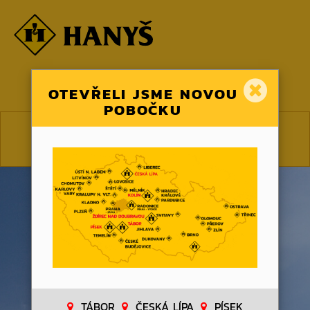
☰ MENU
OTEVŘELI JSME NOVOU
POBOČKU
CS
EN
TÁBOR
ČESKÁ LÍPA
PÍSEK