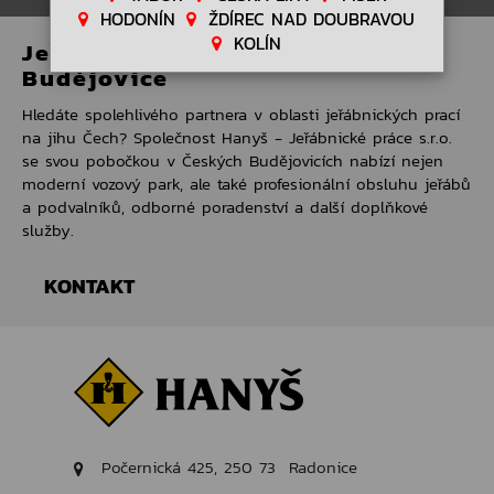
HODONÍN
ŽDÍREC NAD DOUBRAVOU
KOLÍN
Jeřábnické práce České
Budějovice
Hledáte spolehlivého partnera v oblasti jeřábnických prací
na jihu Čech? Společnost Hanyš - Jeřábnické práce s.r.o.
se svou pobočkou v Českých Budějovicích nabízí nejen
moderní vozový park, ale také profesionální obsluhu jeřábů
a podvalníků, odborné poradenství a další doplňkové
služby.
KONTAKT
Vedoucí pobočky:
Vít Vejčík
Telefon: +420 725 964 327
E-mail:
budejovice@hanys.cz
Počernická 425, 250 73 Radonice