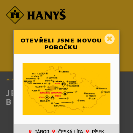
☰ MENU
OTEVŘELI JSME NOVOU
POBOČKU
CS
EN
HANYS.CZ
KONTAKT
JEŘÁBY ČESKÉ BUDĚJOVICE
JEŘÁBY ČESKÉ
BUDĚJOVICE
TÁBOR
ČESKÁ LÍPA
PÍSEK