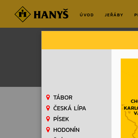
ÚVOD
JEŘÁBY
P
HANYS.CZ
NOVINKY
Demontáž 
Demontáž lano
TÁBOR
ČESKÁ LÍPA
PÍSEK
HODONÍN