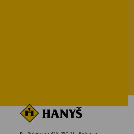
Počernická 425, 250 73 Radonice