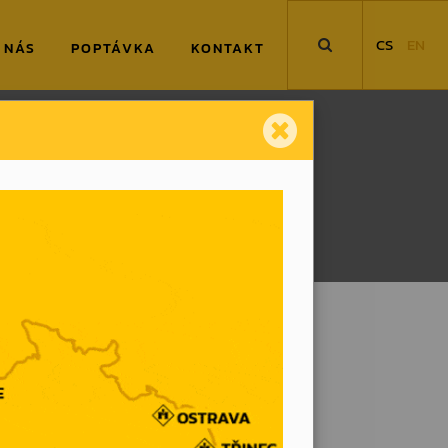
CS
EN
 NÁS
POPTÁVKA
KONTAKT
demontáži původní lanovky na
icky uzavřela jedna kapitola
probíhalo za přísných technických i
avního města.