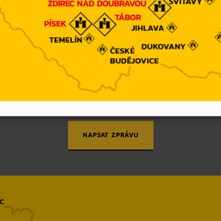
KONTAKTUJTE NÁS
Potřebujete poradit? Napište nám.
NAPSAT ZPRÁVU