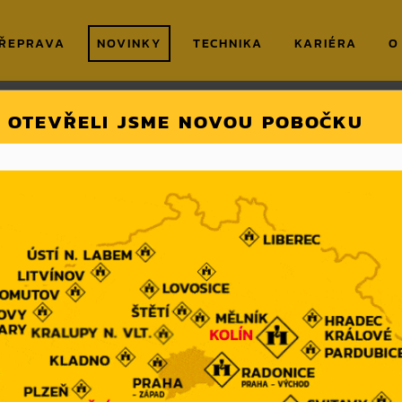
ŘEPRAVA
NOVINKY
TECHNIKA
KARIÉRA
O
lanovky na Petříně
OTEVŘELI JSME NOVOU POBOČKU
vky na Petříně
Datum zveřejnění:
19.03.2025
Dnes jsme se s našimi jeřáby podíleli na 
Petříně.
Byli jsme u jedinečné chvíle, kdy se symbol
pražské historie. Odstranění části lanovky 
bezpečnostních podmínek, přímo v srdci hl