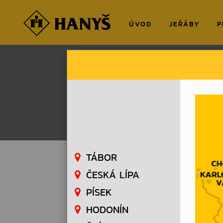
ÚVOD
JEŘÁBY
P
HANYS.CZ
NOVINKY
Nová pobo
Nová pobočka 
TÁBOR
ČESKÁ LÍPA
PÍSEK
HODONÍN