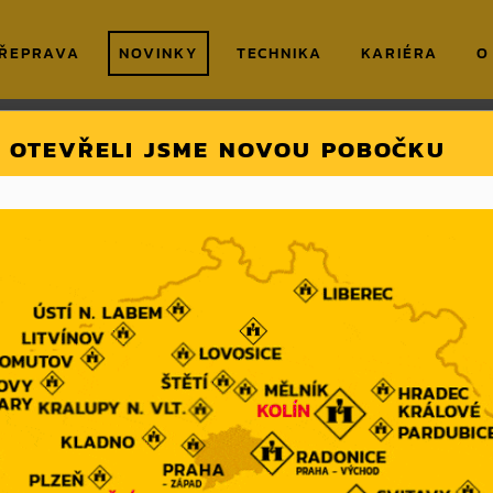
ŘEPRAVA
NOVINKY
TECHNIKA
KARIÉRA
O
čka v Kolíně
OTEVŘELI JSME NOVOU POBOČKU
v Kolíně
Datum zveřejnění:
26.06.2026
Odteď jsme našim zákazníkům blíže také v 
nabídne mobilní jeřáby, odborné poradenství
včetně návazné koordinace dalších služeb 
práce. Díky ní dokážeme ještě rychleji a fle
zákazníků v Kolíně a okolí.
Adresa
: K Vinici 1304, 280 02 Kolín
E-mail
: kolin@hanys.cz
Telefon
: +420 720 869 687