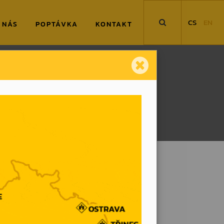
CS
EN
 NÁS
POPTÁVKA
KONTAKT
Kolíně! Nová kolínská pobočka
 a profesionální zajištění zakázek
společnosti Hanyš – Jeřábnické
xibilněji reagovat na požadavky