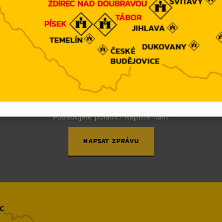
KONTAKTUJTE NÁS
Potřebujete poradit? Napište nám.
NAPSAT ZPRÁVU